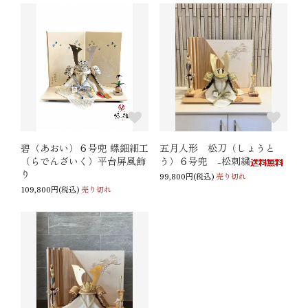
碧（あおい）６号兜 螺鈿細工
五月人形 松刀（しょうと
（らでんざいく）平台屏風飾
う）６号兜 -松刺繍
り
99,800円(税込)
売り切れ
109,800円(税込)
売り切れ