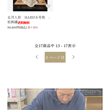
五月人形 HARU６号兜 -
松刺繍
99,800円(税込)
売り切れ
全
17
商品中
13 - 17
表示
2
ページ目