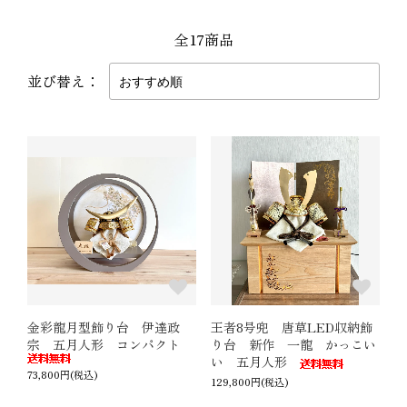
全17商品
並び替え：
金彩龍月型飾り台 伊達政
王者8号兜 唐草LED収納飾
宗 五月人形 コンパクト
り台 新作 一龍 かっこい
い 五月人形
73,800円(税込)
129,800円(税込)