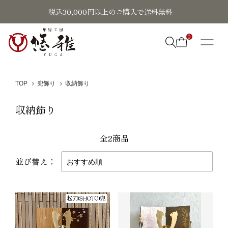
税込30,000円以上のご購入で送料無料
0
TOP
兜飾り
収納飾り
収納飾り
全2商品
並び替え：