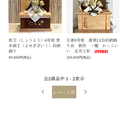
松刀（しょうとう）6号兜 寄
王者8号兜 唐草LED収納飾
木細工（よせぎざいく）収納
り台 新作 一龍 かっこい
飾り
い 五月人形
99,800円(税込)
129,800円(税込)
全
2
商品中
1 - 2
表示
1
ページ目