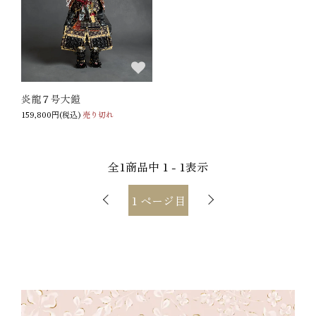
炎龍７号大鎧
159,800円(税込)
売り切れ
全
1
商品中
1 - 1
表示
1
ページ目