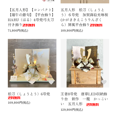
【五月人形】【コンパクト】
五月人形 松刀（しょうと
【端午の節句】【平台飾り】
う）６号兜 加賀蒔絵光琳桜
HARU（はる）4号兜弓太刀
(かがまきえこうりんざく
付き飾り
ら）屏風平台飾り
71,800円(税込)
109,800円(税込)
松刀（しょうとう）6号兜
王者8号兜 唐草LED収納飾
り台 新作 一龍 かっこい
109,800円(税込)
い 五月人形
129,800円(税込)