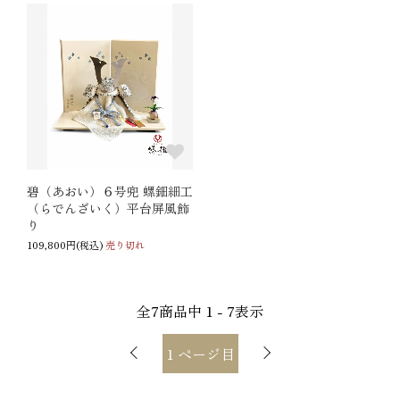
碧（あおい）６号兜 螺鈿細工
（らでんざいく）平台屏風飾
り
109,800円(税込)
売り切れ
全
7
商品中
1 - 7
表示
1
ページ目