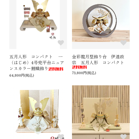
五月人形 コンパクト 一
金彩龍月型飾り台 伊達政
（はじめ）4号兜平台ニュア
宗 五月人形 コンパクト
ンスカラー鯉幟飾り
73,800円(税込)
64,800円(税込)