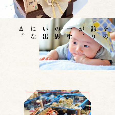
。
一
生
の
思
い
出
に
な
る
、
そ
の
誇
り
が