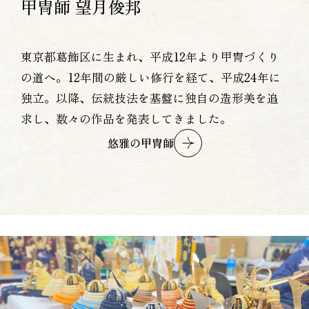
甲冑師 望月俊邦
東京都葛飾区に生まれ、平成12年より甲冑づくり
の道へ。12年間の厳しい修行を経て、平成24年に
独立。以降、伝統技法を基盤に独自の造形美を追
求し、数々の作品を発表してきました。
悠雅の甲冑師