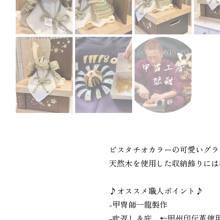
ピスタチオカラーの可愛いグラ
天然木を使用した収納飾りには
♪オススメ職人ポイント♪
-甲冑師一龍製作
-吹返し＆庇 ←甲州印伝革使