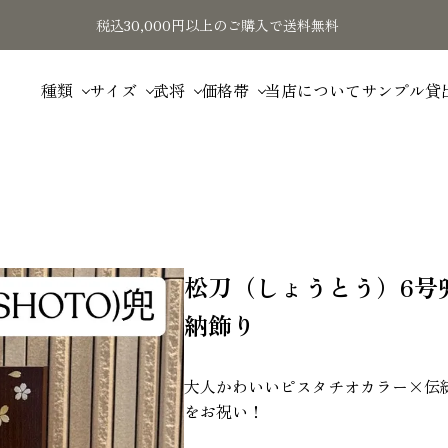
税込30,000円以上のご購入で送料無料
種類
サイズ
武将
価格帯
当店について
サンプル貸
松刀（しょうとう）6号
納飾り
大人かわいいピスタチオカラー×伝
をお祝い！