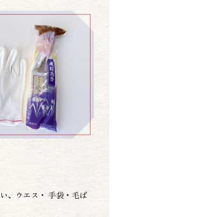
い、ウエス・ 手袋・毛ば
。