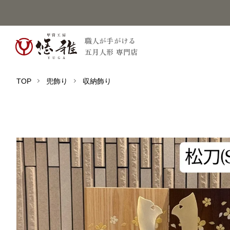
職人が手がける
五月人形 専門店
TOP
兜飾り
収納飾り