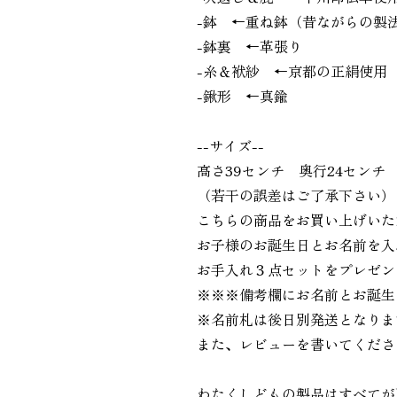
-鉢 ←重ね鉢（昔ながらの製
-鉢裏 ←革張り
-糸＆袱紗 ←京都の正絹使用
-鍬形 ←真鍮
--サイズ--
高さ39センチ 奥行24センチ
（若干の誤差はご了承下さい）
こちらの商品をお買い上げいた
お子様のお誕生日とお名前を入
お手入れ３点セットをプレゼン
※※※備考欄にお名前とお誕生
※名前札は後日別発送となりま
また、レビューを書いてくださ
わたくしどもの製品はすべてが