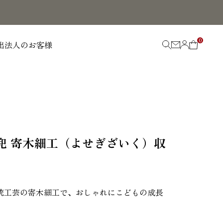
0
出
法人のお客様
兜 寄木細工（よせぎざいく）収
統工芸の寄木細工で、おしゃれにこどもの成長