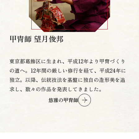
甲冑師 望月俊邦
東京都葛飾区に生まれ、平成12年より甲冑づくり
の道へ。12年間の厳しい修行を経て、平成24年に
独立。以降、伝統技法を基盤に独自の造形美を追
求し、数々の作品を発表してきました。
悠雅の甲冑師