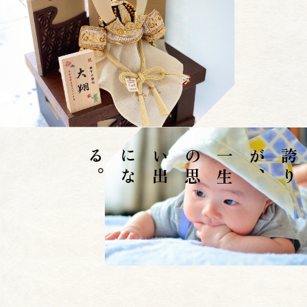
。
一
生
の
思
い
出
に
な
る
、