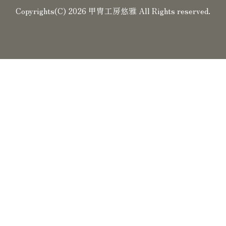
Copyrights(C) 2026 甲冑工房悠雅 All Rights reserved.