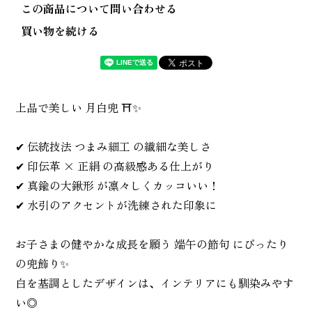
この商品について問い合わせる
買い物を続ける
上品で美しい 月白兜 ⛩✨
✔ 伝統技法 つまみ細工 の繊細な美しさ
✔ 印伝革 × 正絹 の高級感ある仕上がり
✔ 真鍮の大鍬形 が凛々しくカッコいい！
✔ 水引のアクセントが洗練された印象に
お子さまの健やかな成長を願う 端午の節句 にぴったり
の兜飾り✨
白を基調としたデザインは、インテリアにも馴染みやす
い◎