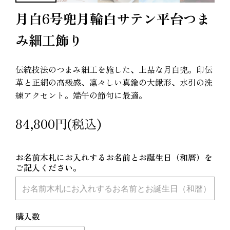
月白6号兜月輪白サテン平台つま
み細工飾り
伝統技法のつまみ細工を施した、上品な月白兜。印伝
革と正絹の高級感、凛々しい真鍮の大鍬形、水引の洗
練アクセント。端午の節句に最適。
84,800円(税込)
お名前木札にお入れするお名前とお誕生日（和暦）を
ご記入ください。
購入数