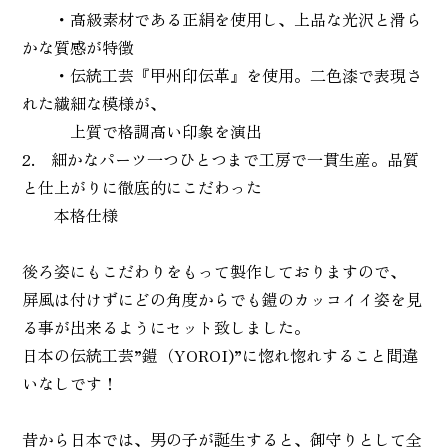
・高級素材である正絹を使用し、上品な光沢と滑ら
かな質感が特徴
・伝統工芸『甲州印伝革』を使用。二色漆で表現さ
れた繊細な模様が、
上質で格調高い印象を演出
2. 細かなパーツ一つひとつまで工房で一貫生産。品質
と仕上がりに徹底的にこだわった
本格仕様
後ろ姿にもこだわりをもって製作しておりますので、
屏風は付けずにどの角度からでも鎧のカッコイイ姿を見
る事が出来るようにセット致しました。
日本の伝統工芸”鎧（YOROI)”に惚れ惚れすること間違
いなしです！
昔から日本では、男の子が誕生すると、御守りとして全