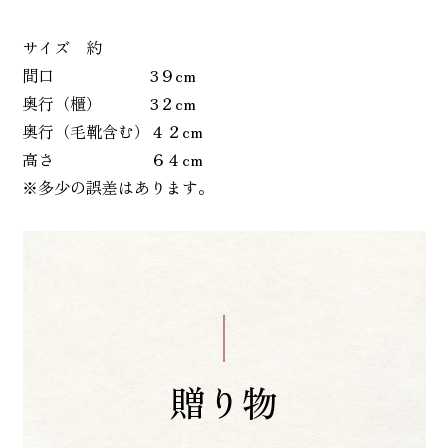
サイズ 約
間口 3９cm
奥行（櫃） 3２cm
奥行（毛靴含む）４２cm
高さ ６４cm
※多少の誤差はあります。
贈り物