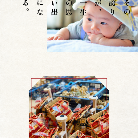
。
一
生
の
思
い
出
に
な
る
、
そ
の
誇
り
が